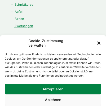
Schnittkurse
Äpfel
Birnen
Zwetschgen
Cookie-Zustimmung
verwalten
ÖFFNUNGSZEITEN
Um dir ein optimales Erlebnis zu bieten, verwenden wir Technologien wie
Cookies, um Geräteinformationen zu speichern und/oder darauf
Montag - Freitag:
zuzugreifen. Wenn du diesen Technologien zustimmst, können wir Daten
08.00 Uhr - 12.00 Uhr
wie das Surfverhalten oder eindeutige IDs auf dieser Website verarbeiten.
13.00 Uhr - 18.00 Uhr
Wenn du deine Zustimmung nicht erteilst oder zurückziehst, können
bestimmte Merkmale und Funktionen beeinträchtigt werden.
Samstag:
08.00 Uhr - 12.00 Uhr
Akzeptieren
Ablehnen
Made with
by
Daniel Herp