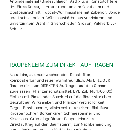
Anbindematerial (Bindeschlauch, Astfix u. a. Kunststoffteile
der Firma Rema), Literatur rund um den Obstbaum und
Obstbaumschnitt, Topcat-Wühlmausfalle mit Zubehör: Sonde
und Lochschneider. Wühlmauskörbe aus verzinktem und
unverzinktem Draht in 3 verschieden Größen, Wildverbiss-
Schutz.
RAUPENLEIM ZUM DIREKT AUFTRAGEN
Naturleim, aus nachwachsenden Rohstoffen,
kompostierbar und regenwurmfreundlich. Als EINZIGER
Raupenleim zum DIREKTEN Auftragen auf den Stamm
zugelassen (Pflanzenschutzmittel, BVL-Zul.-Nr. 1700-00).
Einfach mit Pinsel oder Spachtel auf die Rinde streichen.
Geprüft auf Wirksamkeit und Pflanzenverträglichkeit.
Gegen Frostspanner, Miniermotte, Ameisen, Blattläuse,
Knospenbohrer, Borkenkäfer, Schneespanner und
Kirschlaus. Grün eingefärbter Raupenleim zum
Direktauftrag auf den Baumstamm, zur Nachbehandlung
von Leimringen und - in Verbindung mit dem