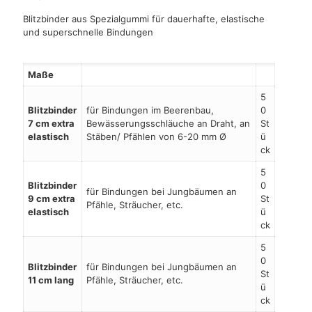
Blitzbinder aus Spezialgummi für dauerhafte, elastische
und superschnelle Bindungen
Maße
5
Blitzbinder
für Bindungen im Beerenbau,
0
7 cm extra
Bewässerungsschläuche an Draht, an
St
elastisch
Stäben/ Pfählen von 6-20 mm Ø
ü
ck
5
Blitzbinder
0
für Bindungen bei Jungbäumen an
9 cm extra
St
Pfähle, Sträucher, etc.
elastisch
ü
ck
5
0
Blitzbinder
für Bindungen bei Jungbäumen an
St
11 cm lang
Pfähle, Sträucher, etc.
ü
ck