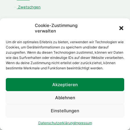
Zwetschgen
Cookie-Zustimmung
verwalten
ÖFFNUNGSZEITEN
Um dir ein optimales Erlebnis zu bieten, verwenden wir Technologien wie
Montag - Freitag:
Cookies, um Geräteinformationen zu speichern und/oder darauf
zuzugreifen. Wenn du diesen Technologien zustimmst, können wir Daten
08.00 Uhr - 12.00 Uhr
wie das Surfverhalten oder eindeutige IDs auf dieser Website verarbeiten.
13.00 Uhr - 18.00 Uhr
Wenn du deine Zustimmung nicht erteilst oder zurückziehst, können
Samstag:
bestimmte Merkmale und Funktionen beeinträchtigt werden.
08.00 Uhr - 12.00 Uhr
Akzeptieren
Ablehnen
Made with
by
Daniel Herp
Einstellungen
Datenschutzerklärung
Impressum