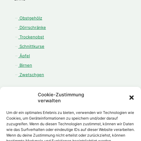
Obstgehölz
Dörrschränke
Trockenobst
Schnittkurse
Äpfel
Birnen
Zwetschgen
Cookie-Zustimmung
verwalten
ÖFFNUNGSZEITEN
Um dir ein optimales Erlebnis zu bieten, verwenden wir Technologien wie
Montag - Freitag:
Cookies, um Geräteinformationen zu speichern und/oder darauf
zuzugreifen. Wenn du diesen Technologien zustimmst, können wir Daten
08.00 Uhr - 12.00 Uhr
wie das Surfverhalten oder eindeutige IDs auf dieser Website verarbeiten.
13.00 Uhr - 18.00 Uhr
Wenn du deine Zustimmung nicht erteilst oder zurückziehst, können
Samstag:
bestimmte Merkmale und Funktionen beeinträchtigt werden.