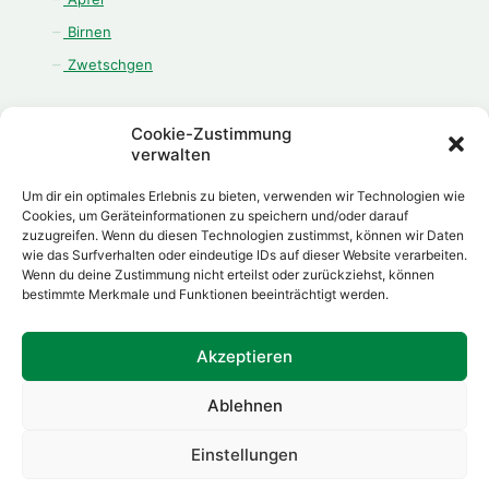
Birnen
Zwetschgen
Cookie-Zustimmung
verwalten
ÖFFNUNGSZEITEN
Um dir ein optimales Erlebnis zu bieten, verwenden wir Technologien wie
Montag - Freitag:
Cookies, um Geräteinformationen zu speichern und/oder darauf
zuzugreifen. Wenn du diesen Technologien zustimmst, können wir Daten
08.00 Uhr - 12.00 Uhr
wie das Surfverhalten oder eindeutige IDs auf dieser Website verarbeiten.
13.00 Uhr - 18.00 Uhr
Wenn du deine Zustimmung nicht erteilst oder zurückziehst, können
Samstag:
bestimmte Merkmale und Funktionen beeinträchtigt werden.
08.00 Uhr - 12.00 Uhr
Akzeptieren
Ablehnen
Made with
by
Daniel Herp
Einstellungen