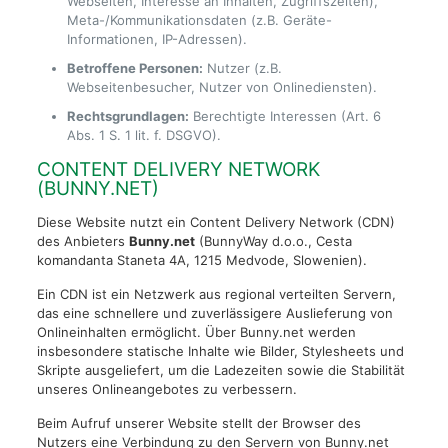
Webseiten, Interesse an Inhalten, Zugriffszeiten),
Meta-/Kommunikationsdaten (z.B. Geräte-
Informationen, IP-Adressen).
Betroffene Personen:
Nutzer (z.B.
Webseitenbesucher, Nutzer von Onlinediensten).
Rechtsgrundlagen:
Berechtigte Interessen (Art. 6
Abs. 1 S. 1 lit. f. DSGVO).
CONTENT DELIVERY NETWORK
(BUNNY.NET)
Diese Website nutzt ein Content Delivery Network (CDN)
des Anbieters
Bunny.net
(BunnyWay d.o.o., Cesta
komandanta Staneta 4A, 1215 Medvode, Slowenien).
Ein CDN ist ein Netzwerk aus regional verteilten Servern,
das eine schnellere und zuverlässigere Auslieferung von
Onlineinhalten ermöglicht. Über Bunny.net werden
insbesondere statische Inhalte wie Bilder, Stylesheets und
Skripte ausgeliefert, um die Ladezeiten sowie die Stabilität
unseres Onlineangebotes zu verbessern.
Beim Aufruf unserer Website stellt der Browser des
Nutzers eine Verbindung zu den Servern von Bunny.net