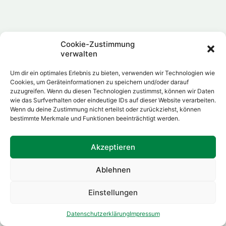
Cookie-Zustimmung
LINKS
verwalten
Um dir ein optimales Erlebnis zu bieten, verwenden wir Technologien wie
Obstgehölz
Cookies, um Geräteinformationen zu speichern und/oder darauf
zuzugreifen. Wenn du diesen Technologien zustimmst, können wir Daten
Dörrschränke
wie das Surfverhalten oder eindeutige IDs auf dieser Website verarbeiten.
Wenn du deine Zustimmung nicht erteilst oder zurückziehst, können
Trockenobst
bestimmte Merkmale und Funktionen beeinträchtigt werden.
Schnittkurse
Äpfel
Akzeptieren
Birnen
Ablehnen
Zwetschgen
Einstellungen
ÖFFNUNGSZEITEN
Datenschutzerklärung
Impressum