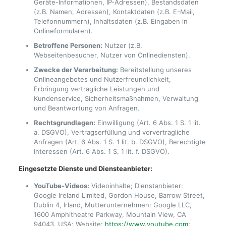
Geräte-Informationen, IP-Adressen), Bestandsdaten
(z.B. Namen, Adressen), Kontaktdaten (z.B. E-Mail,
Telefonnummern), Inhaltsdaten (z.B. Eingaben in
Onlineformularen).
Betroffene Personen:
Nutzer (z.B.
Webseitenbesucher, Nutzer von Onlinediensten).
Zwecke der Verarbeitung:
Bereitstellung unseres
Onlineangebotes und Nutzerfreundlichkeit,
Erbringung vertragliche Leistungen und
Kundenservice, Sicherheitsmaßnahmen, Verwaltung
und Beantwortung von Anfragen.
Rechtsgrundlagen:
Einwilligung (Art. 6 Abs. 1 S. 1 lit.
a. DSGVO), Vertragserfüllung und vorvertragliche
Anfragen (Art. 6 Abs. 1 S. 1 lit. b. DSGVO), Berechtigte
Interessen (Art. 6 Abs. 1 S. 1 lit. f. DSGVO).
Eingesetzte Dienste und Diensteanbieter:
YouTube-Videos:
Videoinhalte; Dienstanbieter:
Google Ireland Limited, Gordon House, Barrow Street,
Dublin 4, Irland, Mutterunternehmen: Google LLC,
1600 Amphitheatre Parkway, Mountain View, CA
94043, USA; Website:
https://www.youtube.com
;