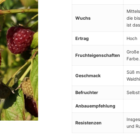
Mittel
Wuchs
die bi
ist da
Ertrag
Hoch
Große 
Fruchteigenschaften
Farbe.
Süß mi
Geschmack
Waldh
Befruchter
Selbst
Anbauempfehlung
Insges
Resistenzen
und Ru