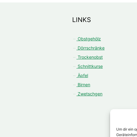
LINKS
Obstgehölz
Dörrschränke
Trockenobst
Schnittkurse
Äpfel
Birnen
Zwetschgen
Um dir ein 
Geräteinfor