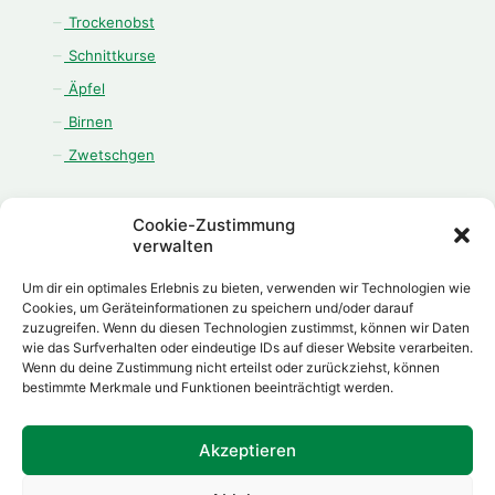
Trockenobst
Schnittkurse
Äpfel
Birnen
Zwetschgen
Cookie-Zustimmung
verwalten
ÖFFNUNGSZEITEN
Um dir ein optimales Erlebnis zu bieten, verwenden wir Technologien wie
Montag - Freitag:
Cookies, um Geräteinformationen zu speichern und/oder darauf
zuzugreifen. Wenn du diesen Technologien zustimmst, können wir Daten
08.00 Uhr - 12.00 Uhr
wie das Surfverhalten oder eindeutige IDs auf dieser Website verarbeiten.
13.00 Uhr - 18.00 Uhr
Wenn du deine Zustimmung nicht erteilst oder zurückziehst, können
Samstag:
bestimmte Merkmale und Funktionen beeinträchtigt werden.
08.00 Uhr - 12.00 Uhr
Akzeptieren