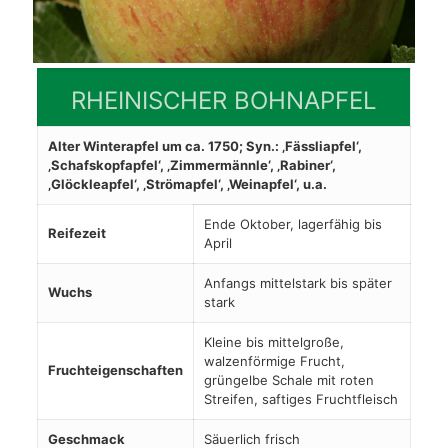
RHEINISCHER BOHNAPFEL
Alter Winterapfel um ca. 1750; Syn.: ‚Fässliapfel‘,
‚Schafskopfapfel‘, ‚Zimmermännle‘, ‚Rabiner‘,
‚Glöckleapfel‘, ‚Strömapfel‘, ‚Weinapfel‘, u.a.
Ende Oktober, lagerfähig bis
Reifezeit
April
Anfangs mittelstark bis später
Wuchs
stark
Kleine bis mittelgroße,
walzenförmige Frucht,
Fruchteigenschaften
grüngelbe Schale mit roten
Streifen, saftiges Fruchtfleisch
Geschmack
Säuerlich frisch