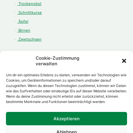
Trockenobst
Schnittkurse
Äpfel
Birnen
Zwetschgen
Cookie-Zustimmung
verwalten
ÖFFNUNGSZEITEN
Um dir ein optimales Erlebnis zu bieten, verwenden wir Technologien wie
Cookies, um Geräteinformationen zu speichern und/oder darauf
Montag - Freitag:
zuzugreifen. Wenn du diesen Technologien zustimmst, können wir Daten
08.00 Uhr - 12.00 Uhr
wie das Surfverhalten oder eindeutige IDs auf dieser Website verarbeiten.
13.00 Uhr - 18.00 Uhr
Wenn du deine Zustimmung nicht erteilst oder zurückziehst, können
bestimmte Merkmale und Funktionen beeinträchtigt werden.
Samstag:
08.00 Uhr - 12.00 Uhr
Akzeptieren
Ablehnen