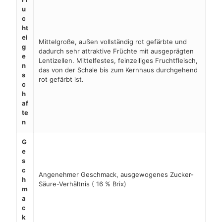
u
c
ht
ei
Mittelgroße, außen vollständig rot gefärbte und
g
dadurch sehr attraktive Früchte mit ausgeprägten
e
Lentizellen. Mittelfestes, feinzelliges Fruchtfleisch,
n
das von der Schale bis zum Kernhaus durchgehend
s
rot gefärbt ist.
c
h
af
te
n
G
e
s
c
Angenehmer Geschmack, ausgewogenes Zucker-
h
Säure-Verhältnis ( 16 % Brix)
m
a
c
k