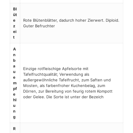
Bl
üt
e
Rote Blütenblätter, dadurch hoher Zierwert. Diploid.
z
Guter Befruchter
ei
t
A
n
b
a
Einzige rotfleischige Apfelsorte mit
u
Tafelfruchtqualität; Verwendung als
e
außergewöhnliche Tafelfrucht, zum Saften und
m
Mosten, als farbenfroher Kuchenbelag, zum
pf
Dörren, zur Bereitung von feurig rotem Kompott
e
oder Gelee. Die Sorte ist unter der Bezeich
hl
u
n
g
R