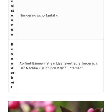
e
si
st
e
Nur gering schorfanfällig
n
z
e
n
B
e
s
o
n
Ab fünf Bäumen ist ein Lizenzvertrag erforderlich.
d
Der Nachbau ist grundsätzlich untersagt.
er
h
ei
t