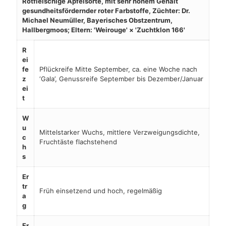
Rotfleischige Apfelsorte, mit sehr hohem Gehalt
gesundheitsfördernder roter Farbstoffe, Züchter: Dr.
Michael Neumüller, Bayerisches Obstzentrum,
Hallbergmoos; Eltern: 'Weirouge' × 'Zuchtklon 166'
R
ei
fe
Pflückreife Mitte September, ca. eine Woche nach
z
‘Gala’, Genussreife September bis Dezember/Januar
ei
t
W
u
Mittelstarker Wuchs, mittlere Verzweigungsdichte,
c
Fruchtäste flachstehend
h
s
Er
tr
Früh einsetzend und hoch, regelmäßig
a
g
Fr