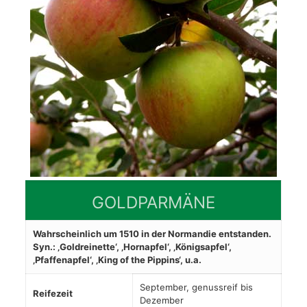
GOLDPARMÄNE
Wahrscheinlich um 1510 in der Normandie entstanden.
Syn.: ‚Goldreinette‘, ‚Hornapfel‘, ‚Königsapfel‘,
‚Pfaffenapfel‘, ‚King of the Pippins‘, u.a.
September, genussreif bis
Reifezeit
Dezember