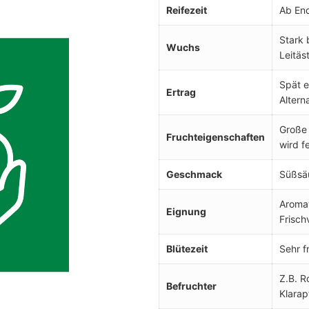
Reifezeit
Ab En
Stark 
Wuchs
Leitäs
Spät e
Ertrag
Altern
Große 
Fruchteigenschaften
wird f
Geschmack
Süßsäu
Aromat
Eignung
Frisch
Blütezeit
Sehr f
Z.B. R
Befruchter
Klarap