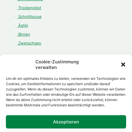
Trockenobst
Schnittkurse
Äpfel
Birnen
Zwetschgen
Cookie-Zustimmung
verwalten
ÖFFNUNGSZEITEN
Um dir ein optimales Erlebnis zu bieten, verwenden wir Technologien wie
Montag - Freitag:
Cookies, um Geräteinformationen zu speichern und/oder darauf
zuzugreifen. Wenn du diesen Technologien zustimmst, können wir Daten
08.00 Uhr - 12.00 Uhr
wie das Surfverhalten oder eindeutige IDs auf dieser Website verarbeiten.
13.00 Uhr - 18.00 Uhr
Wenn du deine Zustimmung nicht erteilst oder zurückziehst, können
Samstag:
bestimmte Merkmale und Funktionen beeinträchtigt werden.
08.00 Uhr - 12.00 Uhr
Akzeptieren