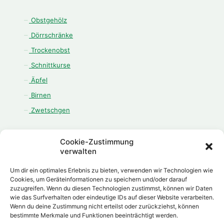
Obstgehölz
Dörrschränke
Trockenobst
Schnittkurse
Äpfel
Birnen
Zwetschgen
Cookie-Zustimmung
verwalten
ÖFFNUNGSZEITEN
Um dir ein optimales Erlebnis zu bieten, verwenden wir Technologien wie
Montag - Freitag:
Cookies, um Geräteinformationen zu speichern und/oder darauf
zuzugreifen. Wenn du diesen Technologien zustimmst, können wir Daten
08.00 Uhr - 12.00 Uhr
wie das Surfverhalten oder eindeutige IDs auf dieser Website verarbeiten.
13.00 Uhr - 18.00 Uhr
Wenn du deine Zustimmung nicht erteilst oder zurückziehst, können
Samstag:
bestimmte Merkmale und Funktionen beeinträchtigt werden.