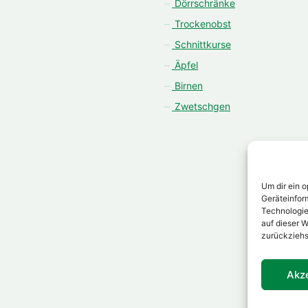
Dörrschränke
Trockenobst
Schnittkurse
Äpfel
Birnen
Zwetschgen
Um dir ein 
Geräteinfor
Technologie
auf dieser W
zurückziehs
Akz