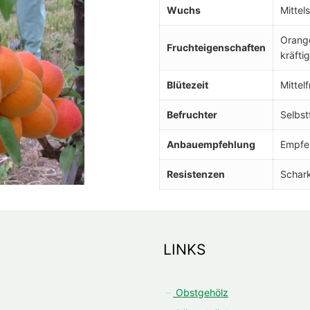
Wuchs
Mittel
Orange
Fruchteigenschaften
kräftig
Blütezeit
Mittel
Befruchter
Selbst
Anbauempfehlung
Empfe
Resistenzen
Schar
LINKS
Obstgehölz