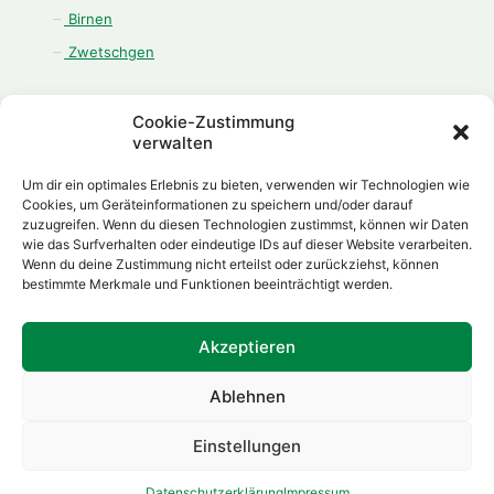
Birnen
Zwetschgen
Cookie-Zustimmung
verwalten
ÖFFNUNGSZEITEN
Um dir ein optimales Erlebnis zu bieten, verwenden wir Technologien wie
Montag - Freitag:
Cookies, um Geräteinformationen zu speichern und/oder darauf
zuzugreifen. Wenn du diesen Technologien zustimmst, können wir Daten
08.00 Uhr - 12.00 Uhr
wie das Surfverhalten oder eindeutige IDs auf dieser Website verarbeiten.
13.00 Uhr - 18.00 Uhr
Wenn du deine Zustimmung nicht erteilst oder zurückziehst, können
Samstag:
bestimmte Merkmale und Funktionen beeinträchtigt werden.
08.00 Uhr - 12.00 Uhr
Akzeptieren
Ablehnen
Made with
by
Daniel Herp
Einstellungen
Datenschutzerklärung
Impressum