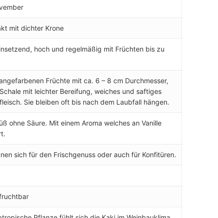
vember
t mit dichter Krone
insetzend, hoch und regelmäßig mit Früchten bis zu
rangefarbenen Früchte mit ca. 6 – 8 cm Durchmesser,
 Schale mit leichter Bereifung, weiches und saftiges
fleisch. Sie bleiben oft bis nach dem Laubfall hängen.
üß ohne Säure. Mit einem Aroma welches an Vanille
t.
gnen sich für den Frischgenuss oder auch für Konfitüren.
fruchtbar
btropische Pflanze fühlt sich die Kaki im Weinbauklima