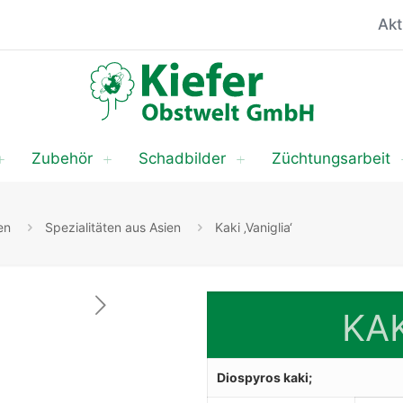
Akt
Zubehör
Schadbilder
Züchtungsarbeit
en
Spezialitäten aus Asien
Kaki ‚Vaniglia‘
KAK
Diospyros kaki;