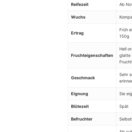
Reifezeit
Ab No
Wuchs
Kompak
Früh e
Ertrag
150g
Hell o
Fruchteigenschaften
glatte
Frucht
Sehr s
Geschmack
erinner
Eignung
Sie ei
Blütezeit
Spät
Befruchter
Selbst
Als su