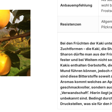
Anbauempfehlung
wohl b
Frosts
Allgem
Resistenzen
Pilzkr
Bei den Früchten der Kaki unt
Zuchtformen – die Kaki, die 
Sharon dürfte man aus der Fri
fester und bei Weitem nicht so
Kakis enthalten Gerbstoffe, 
Mund führen können, jedoch nur
sind diese Bitterstoffe sowei
Aromas kommt welches an Apri
geschmackvoller, sondern auch
„Verwandschaft“. Hierin liegt
unbekannt sind. Bedingt durch
Druckstellen, was sie für den