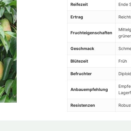
Reifezeit
Ende S
Ertrag
Reicht
Mittel
Fruchteigenschaften
grüne
Geschmack
Schmel
Blütezeit
Früh
Befruchter
Diploi
Empfe
Anbauempfehlung
Lagerf
Resistenzen
Robus