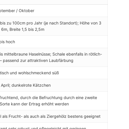
ptember / Oktober
 bis zu 100cm pro Jahr (je nach Standort); Höhe von 3
. 6m, Breite 1,5 bis 2,5m
 bis hoch
bis mittelbraune Haselnüsse; Schale ebenfalls in rötlich-
– passend zur attraktiven Laubfärbung
tisch und wohlschmeckend süß
 April; dunkelrote Kätzchen
fruchtend, durch die Befruchtung durch eine zweite
Sorte kann der Ertrag erhöht werden
 als Frucht- als auch als Ziergehölz bestens geeignet
amt sehr robust und pflegeleicht mit geringen