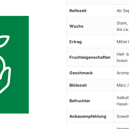
Reifezeit
Ab Se
Stark,
Wuchs
bis ca
Ertrag
Mittel
Hell- 
Fruchteigenschaften
braun 
Geschmack
Aroma
Blütezeit
März /
Selbst
Befruchter
Hasel-
Anbauempfehlung
Sowohl
Insges