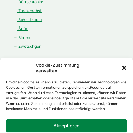
Dörrschränke
Trockenobst
Schnittkurse
Äpfel
Birnen
Zwetschgen
Cookie-Zustimmung
verwalten
ÖFFNUNGSZEITEN
Um dir ein optimales Erlebnis zu bieten, verwenden wir Technologien wie
Montag - Freitag:
Cookies, um Geräteinformationen zu speichern und/oder darauf
zuzugreifen. Wenn du diesen Technologien zustimmst, können wir Daten
08.00 Uhr - 12.00 Uhr
wie das Surfverhalten oder eindeutige IDs auf dieser Website verarbeiten.
13.00 Uhr - 18.00 Uhr
Wenn du deine Zustimmung nicht erteilst oder zurückziehst, können
Samstag:
bestimmte Merkmale und Funktionen beeinträchtigt werden.
08.00 Uhr - 12.00 Uhr
Akzeptieren