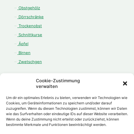
Obstgehölz
Dörrschränke
Trockenobst
Schnittkurse
Äpfel
Birnen
Zwetschgen
Cookie-Zustimmung
verwalten
ÖFFNUNGSZEITEN
Um dir ein optimales Erlebnis zu bieten, verwenden wir Technologien wie
Cookies, um Geräteinformationen zu speichern und/oder darauf
Montag - Freitag:
zuzugreifen. Wenn du diesen Technologien zustimmst, können wir Daten
08.00 Uhr - 12.00 Uhr
wie das Surfverhalten oder eindeutige IDs auf dieser Website verarbeiten.
13.00 Uhr - 18.00 Uhr
Wenn du deine Zustimmung nicht erteilst oder zurückziehst, können
bestimmte Merkmale und Funktionen beeinträchtigt werden.
Samstag:
08.00 Uhr - 12.00 Uhr