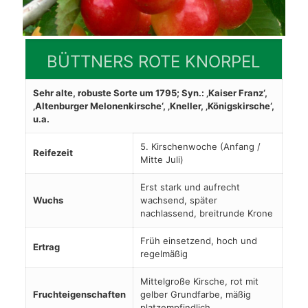
BÜTTNERS ROTE KNORPEL
Sehr alte, robuste Sorte um 1795; Syn.: ‚Kaiser Franz‘,
‚Altenburger Melonenkirsche‘, ‚Kneller, ‚Königskirsche‘,
u.a.
5. Kirschenwoche (Anfang /
Reifezeit
Mitte Juli)
Erst stark und aufrecht
Wuchs
wachsend, später
nachlassend, breitrunde Krone
Früh einsetzend, hoch und
Ertrag
regelmäßig
Mittelgroße Kirsche, rot mit
Fruchteigenschaften
gelber Grundfarbe, mäßig
platzempfindlich