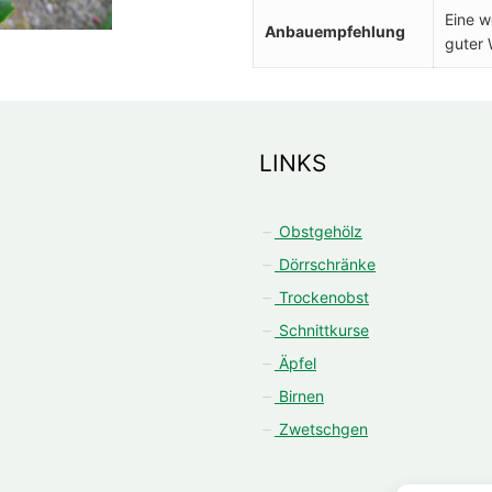
Eine w
Anbauempfehlung
guter
LINKS
Obstgehölz
Dörrschränke
Trockenobst
Schnittkurse
Äpfel
Birnen
Zwetschgen