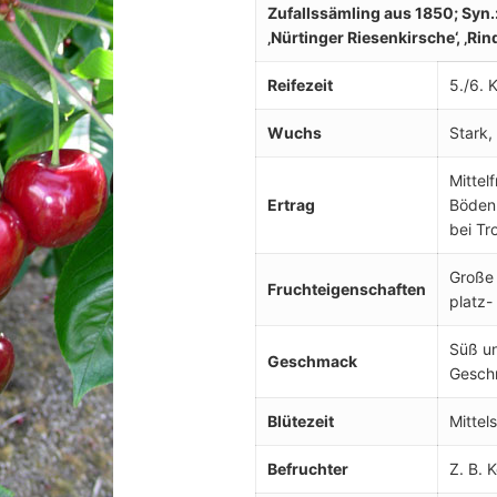
Zufallssämling aus 1850; Syn.:
‚Nürtinger Riesenkirsche‘, ‚Rin
Reifezeit
5./6. 
Wuchs
Stark,
Mittel
Ertrag
Böden 
bei Tr
Große 
Fruchteigenschaften
platz-
Süß un
Geschmack
Gesch
Blütezeit
Mittel
Befruchter
Z. B. 