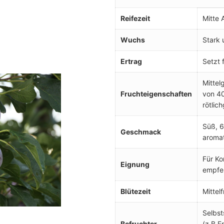
Reifezeit
Mitte 
Wuchs
Stark 
Ertrag
Setzt 
Mittel
Fruchteigenschaften
von 40
rötlic
Süß, 6
Geschmack
aroma
Für Ko
Eignung
empfe
Blütezeit
Mittel
Selbst
Befruchter
(z.B E