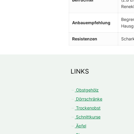
Renek
Begren
Anbauempfehlung
Hausga
Resistenzen
Schark
LINKS
Obstgehölz
Dörrschränke
Trockenobst
Schnittkurse
Äpfel