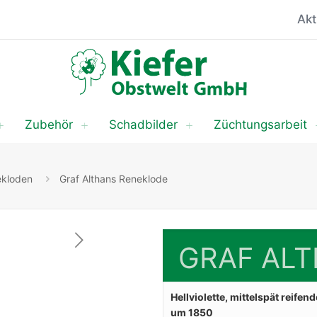
Akt
Zubehör
Schadbilder
Züchtungsarbeit
kloden
Graf Althans Reneklode
GRAF AL
Hellviolette, mittelspät reif
um 1850