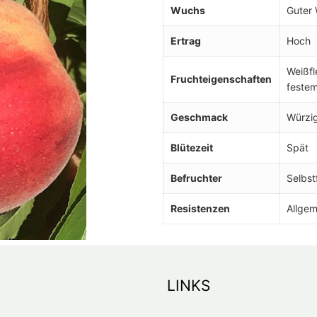
Wuchs
Guter
Ertrag
Hoch
Weißfl
Fruchteigenschaften
festem
Geschmack
Würzig
Blütezeit
Spät
Befruchter
Selbst
Resistenzen
Allge
LINKS