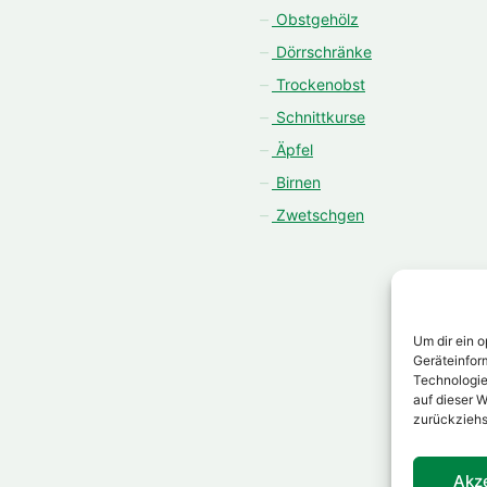
Obstgehölz
Dörrschränke
Trockenobst
Schnittkurse
Äpfel
Birnen
Zwetschgen
Um dir ein 
Geräteinfor
Technologie
auf dieser W
zurückziehs
Akz