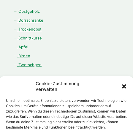
Obstgehölz
Dörrschränke
Trockenobst
Schnittkurse
Äpfel
Birnen
Zwetschgen
Cookie-Zustimmung
verwalten
ÖFFNUNGSZEITEN
Um dir ein optimales Erlebnis zu bieten, verwenden wir Technologien wie
Montag - Freitag:
Cookies, um Geräteinformationen zu speichern und/oder darauf
zuzugreifen. Wenn du diesen Technologien zustimmst, können wir Daten
08.00 Uhr - 12.00 Uhr
wie das Surfverhalten oder eindeutige IDs auf dieser Website verarbeiten.
13.00 Uhr - 18.00 Uhr
Wenn du deine Zustimmung nicht erteilst oder zurückziehst, können
Samstag:
bestimmte Merkmale und Funktionen beeinträchtigt werden.
08.00 Uhr - 12.00 Uhr