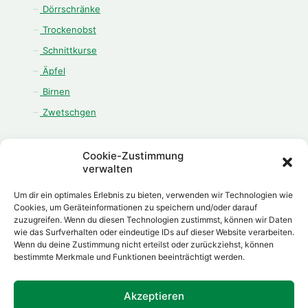
Dörrschränke
Trockenobst
Schnittkurse
Äpfel
Birnen
Zwetschgen
Cookie-Zustimmung
verwalten
ÖFFNUNGSZEITEN
Um dir ein optimales Erlebnis zu bieten, verwenden wir Technologien wie
Cookies, um Geräteinformationen zu speichern und/oder darauf
Montag - Freitag:
zuzugreifen. Wenn du diesen Technologien zustimmst, können wir Daten
08.00 Uhr - 12.00 Uhr
wie das Surfverhalten oder eindeutige IDs auf dieser Website verarbeiten.
13.00 Uhr - 18.00 Uhr
Wenn du deine Zustimmung nicht erteilst oder zurückziehst, können
bestimmte Merkmale und Funktionen beeinträchtigt werden.
Samstag:
08.00 Uhr - 12.00 Uhr
Akzeptieren