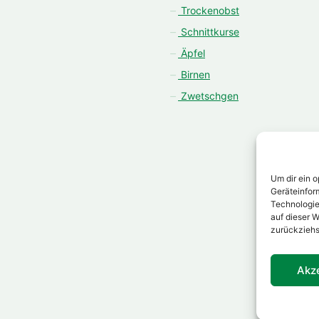
Trockenobst
Schnittkurse
Äpfel
Birnen
Zwetschgen
Um dir ein 
Geräteinfor
Technologie
auf dieser W
zurückziehs
Akz