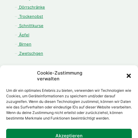
Dörrschränke
Trockenobst
Schnittkurse
Äpfel
Birnen
Zwetschgen
Cookie-Zustimmung
verwalten
ÖFFNUNGSZEITEN
Um dir ein optimales Erlebnis zu bieten, verwenden wir Technologien wie
Montag - Freitag:
Cookies, um Geräteinformationen zu speichern und/oder darauf
zuzugreifen. Wenn du diesen Technologien zustimmst, können wir Daten
08.00 Uhr - 12.00 Uhr
wie das Surfverhalten oder eindeutige IDs auf dieser Website verarbeiten.
13.00 Uhr - 18.00 Uhr
Wenn du deine Zustimmung nicht erteilst oder zurückziehst, können
Samstag:
bestimmte Merkmale und Funktionen beeinträchtigt werden.
08.00 Uhr - 12.00 Uhr
Akzeptieren