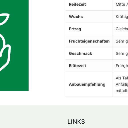
Reifezeit
Mitte 
Wuchs
Kräfti
Ertrag
Gleich
Fruchteigenschaften
Sehr g
Geschmack
Sehr g
Blütezeit
Früh, 
Als Ta
Anbauempfehlung
Anfäll
mittelf
LINKS