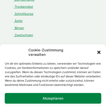
Trockenobst
Schnittkurse
Äpfel
Birnen
Zwetschgen
Cookie-Zustimmung
verwalten
ÖFFNUNGSZEITEN
Um dir ein optimales Erlebnis zu bieten, verwenden wir Technologien wie
Montag - Freitag:
Cookies, um Geräteinformationen zu speichern und/oder darauf
zuzugreifen. Wenn du diesen Technologien zustimmst, können wir Daten
08.00 Uhr - 12.00 Uhr
wie das Surfverhalten oder eindeutige IDs auf dieser Website verarbeiten.
13.00 Uhr - 18.00 Uhr
Wenn du deine Zustimmung nicht erteilst oder zurückziehst, können
Samstag:
bestimmte Merkmale und Funktionen beeinträchtigt werden.
08.00 Uhr - 12.00 Uhr
Akzeptieren