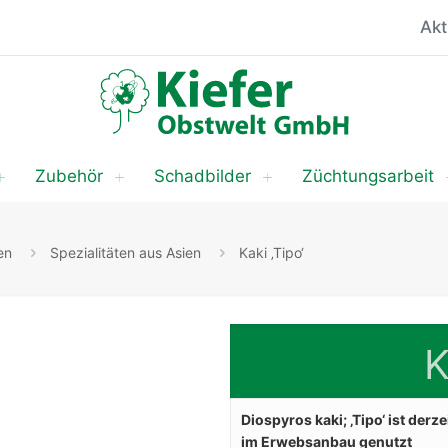
Akt
Zubehör
Schadbilder
Züchtungsarbeit
en
Spezialitäten aus Asien
Kaki ‚Tipo‘
K
Diospyros kaki; ‚Tipo‘ ist derze
im Erwebsanbau genutzt