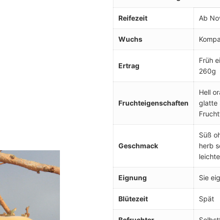
Reifezeit
Ab No
Wuchs
Kompak
Früh e
Ertrag
260g
Hell o
Fruchteigenschaften
glatte
Frucht
Süß oh
Geschmack
herb s
leicht
Eignung
Sie ei
Blütezeit
Spät
Befruchter
Selbst