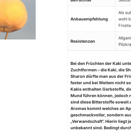
Als su
Anbauempfehlung
wohl b
Frosts
Allgem
Resistenzen
Pilzkr
Bei den Früchten der Kaki unt
Zuchtformen – die Kaki, die 
Sharon dürfte man aus der Fri
fester und bei Weitem nicht so
Kakis enthalten Gerbstoffe, 
Mund führen können, jedoch nur
sind diese Bitterstoffe sowei
Aromas kommt welches an Apri
geschmackvoller, sondern auch
„Verwandschaft“. Hierin liegt
unbekannt sind. Bedingt durch