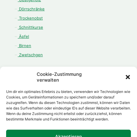
Dörrschränke
Trockenobst
Schnittkurse
Äpfel
Birnen
Zwetschgen
Cookie-Zustimmung
verwalten
ÖFFNUNGSZEITEN
Um dir ein optimales Erlebnis zu bieten, verwenden wir Technologien wie
Cookies, um Geräteinformationen zu speichern und/oder darauf
Montag - Freitag:
zuzugreifen. Wenn du diesen Technologien zustimmst, können wir Daten
08.00 Uhr - 12.00 Uhr
wie das Surfverhalten oder eindeutige IDs auf dieser Website verarbeiten.
13.00 Uhr - 18.00 Uhr
Wenn du deine Zustimmung nicht erteilst oder zurückziehst, können
bestimmte Merkmale und Funktionen beeinträchtigt werden.
Samstag:
08.00 Uhr - 12.00 Uhr
Akzeptieren