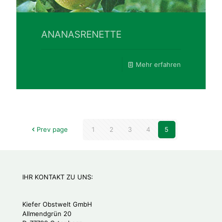
ANANASRENETTE
Mehr erfahren
Prev page
1
2
3
4
5
IHR KONTAKT ZU UNS:
Kiefer Obstwelt GmbH
Allmendgrün 20