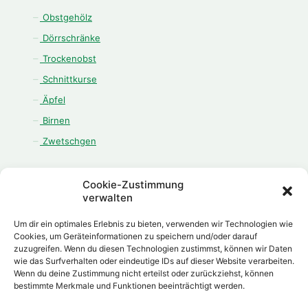
Obstgehölz
Dörrschränke
Trockenobst
Schnittkurse
Äpfel
Birnen
Zwetschgen
Cookie-Zustimmung
verwalten
ÖFFNUNGSZEITEN
Um dir ein optimales Erlebnis zu bieten, verwenden wir Technologien wie
Montag - Freitag:
Cookies, um Geräteinformationen zu speichern und/oder darauf
zuzugreifen. Wenn du diesen Technologien zustimmst, können wir Daten
08.00 Uhr - 12.00 Uhr
wie das Surfverhalten oder eindeutige IDs auf dieser Website verarbeiten.
13.00 Uhr - 18.00 Uhr
Wenn du deine Zustimmung nicht erteilst oder zurückziehst, können
Samstag:
bestimmte Merkmale und Funktionen beeinträchtigt werden.
08.00 Uhr - 12.00 Uhr