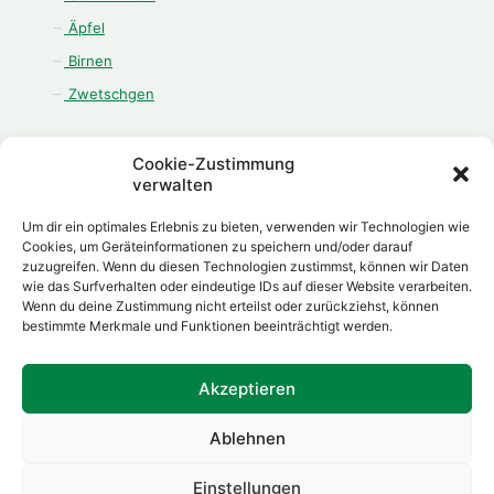
Äpfel
Birnen
Zwetschgen
Cookie-Zustimmung
verwalten
ÖFFNUNGSZEITEN
Um dir ein optimales Erlebnis zu bieten, verwenden wir Technologien wie
Cookies, um Geräteinformationen zu speichern und/oder darauf
Montag - Freitag:
zuzugreifen. Wenn du diesen Technologien zustimmst, können wir Daten
08.00 Uhr - 12.00 Uhr
wie das Surfverhalten oder eindeutige IDs auf dieser Website verarbeiten.
13.00 Uhr - 18.00 Uhr
Wenn du deine Zustimmung nicht erteilst oder zurückziehst, können
bestimmte Merkmale und Funktionen beeinträchtigt werden.
Samstag:
08.00 Uhr - 12.00 Uhr
Akzeptieren
Ablehnen
Made with
by
Daniel Herp
Einstellungen