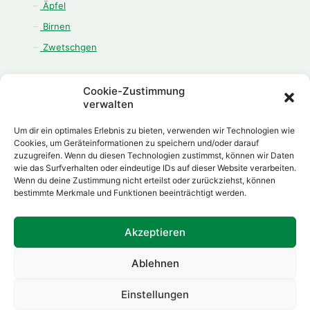
Äpfel
Birnen
Zwetschgen
Cookie-Zustimmung
verwalten
ÖFFNUNGSZEITEN
Um dir ein optimales Erlebnis zu bieten, verwenden wir Technologien wie
Montag - Freitag:
Cookies, um Geräteinformationen zu speichern und/oder darauf
zuzugreifen. Wenn du diesen Technologien zustimmst, können wir Daten
08.00 Uhr - 12.00 Uhr
wie das Surfverhalten oder eindeutige IDs auf dieser Website verarbeiten.
13.00 Uhr - 18.00 Uhr
Wenn du deine Zustimmung nicht erteilst oder zurückziehst, können
Samstag:
bestimmte Merkmale und Funktionen beeinträchtigt werden.
08.00 Uhr - 12.00 Uhr
Akzeptieren
Ablehnen
Made with
by
Daniel Herp
Einstellungen