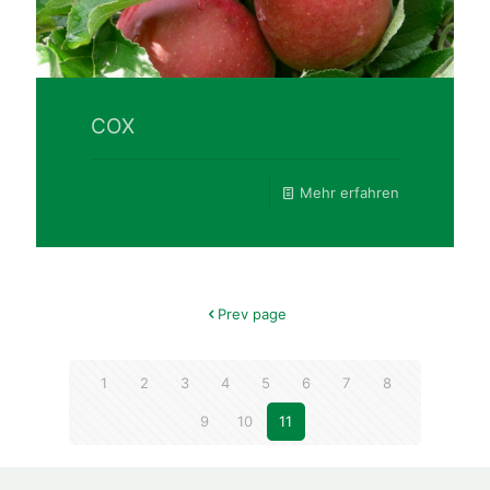
COX
Mehr erfahren
Prev page
1
2
3
4
5
6
7
8
9
10
11