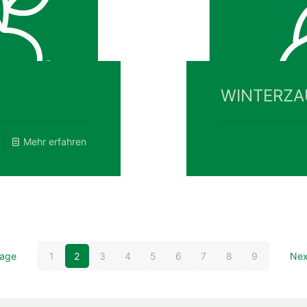
WINTERZA
Mehr erfahren
page
1
2
3
4
5
6
7
8
9
Nex