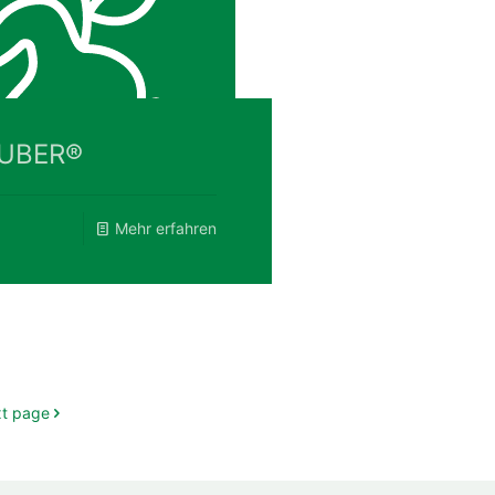
UBER®
Mehr erfahren
t page